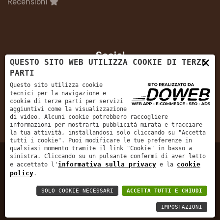
Recensioni
Social
×
QUESTO SITO WEB UTILIZZA COOKIE DI TERZE
PARTI
Questo sito utilizza cookie
tecnici per la navigazione e
cookie di terze parti per servizi
aggiuntivi come la visualizzazione
di video. Alcuni cookie potrebbero raccogliere
5/5
informazioni per mostrarti pubblicità mirata e tracciare
la tua attività, installandosi solo cliccando su "Accetta
tutti i cookie". Puoi modificare le tue preferenze in
qualsiasi momento tramite il link "Cookie" in basso a
sinistra. Cliccando su un pulsante confermi di aver letto
informativa sulla privacy
cookie
e accettato l'
e la
Informativa sulla privacy
policy
.
CAMPERBADIA S.A.S. DI GECHELE
| P.Iva:
SOLO COOKIE NECESSARI
ACCETTA TUTTI E CHIUDI
RENATO & C.
04992110231
IMPOSTAZIONI