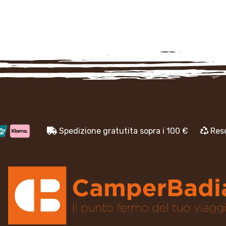
Spedizione gratutita sopra i 100 €
Reso