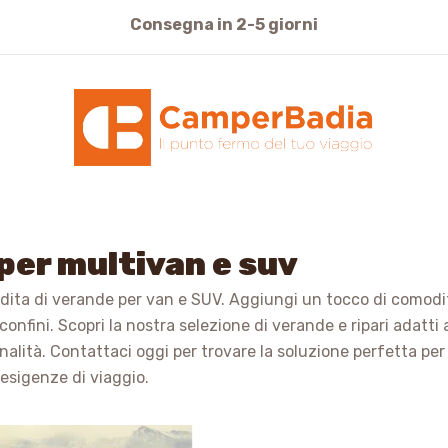
cquisti sicuri pagamento con Carte di Credito o Bonifi
per multivan e suv
ndita di verande per van e SUV. Aggiungi un tocco di comodi
onfini. Scopri la nostra selezione di verande e ripari adatti 
onalità. Contattaci oggi per trovare la soluzione perfetta per
esigenze di viaggio.