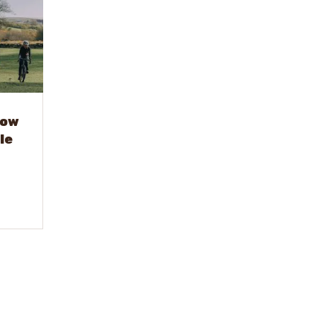
Low
le