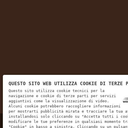
QUESTO SITO WEB UTILIZZA COOKIE DI TERZE 
Questo sito utilizza cookie tecnici per la
navigazione e cookie di terze parti per servizi
aggiuntivi come la visualizzazione di video.
Alcuni cookie potrebbero raccogliere informazioni
per mostrarti pubblicità mirata e tracciare la tua a
installandosi solo cliccando su "Accetta tutti i coo
modificare le tue preferenze in qualsiasi momento tr
"Cookie" in basso a sinistra. Cliccando su un pulsan