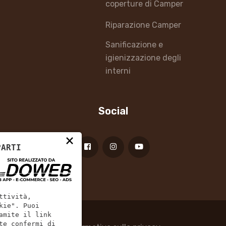
coperture di Camper
Riparazione Camper
Sanificazione e
igienizzazione degli
interni
Social
×
PARTI
ttività,
kie". Puoi
amite il link
te confermi di