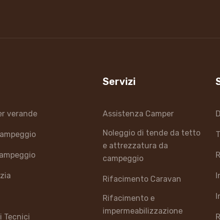
Servizi
er verande
Assistenza Camper
D
Noleggio di tende da tetto
 campeggio
T
e attrezzatura da
campeggio
R
campeggio
izia
I
Rifacimento Caravan
I
Rifacimento e
impermeabilizzazione
i Tecnici
R