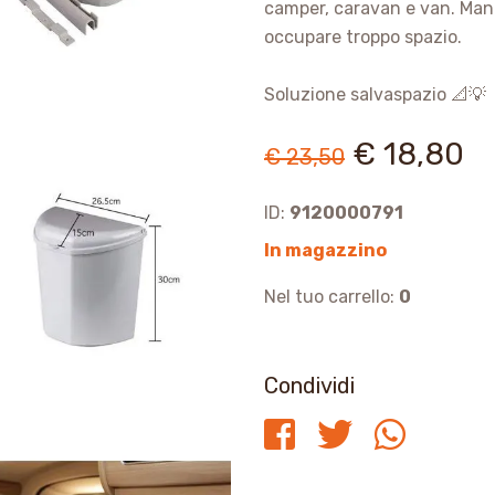
camper, caravan e van. Mant
occupare troppo spazio.
Soluzione salvaspazio 📐💡
€ 18,80
€ 23,50
ID:
9120000791
In magazzino
Nel tuo carrello:
0
Condividi