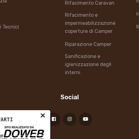
izia
I
Rifacimento Caravan
I
Rifacimento e
impermeabilizzazione
i Tecnici
R
coperture di Camper
Riparazione Camper
Sanificazione e
igienizzazione degli
interni
Social
×
PARTI