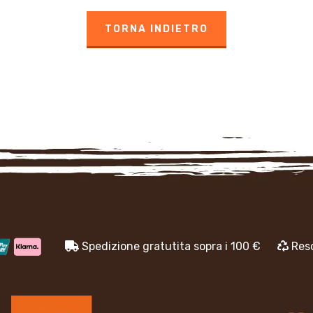
TORNA INDIETRO
Spedizione gratutita sopra i 100 €
Reso