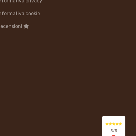
nformativa privacy
nformativa cookie
ecensioni
5/5