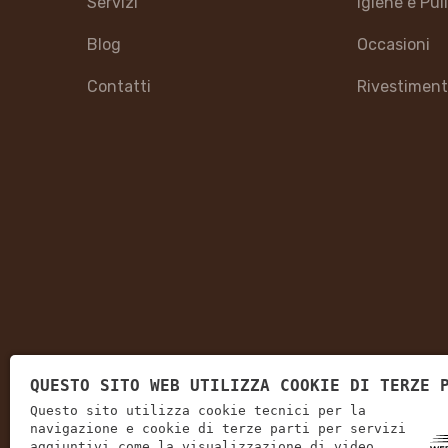
Servizi
Igiene e Pul
Blog
Occasioni
Contatti
Rivestiment
QUESTO SITO WEB UTILIZZA COOKIE DI TERZE 
Questo sito utilizza cookie tecnici per la
navigazione e cookie di terze parti per servizi
aggiuntivi come la visualizzazione di video.