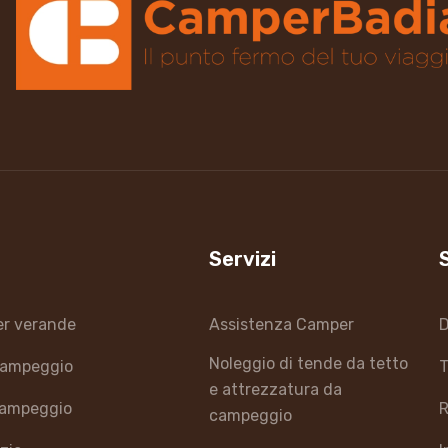
Servizi
er verande
Assistenza Camper
D
Noleggio di tende da tetto
 campeggio
T
e attrezzatura da
campeggio
R
campeggio