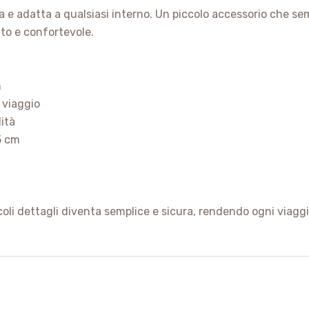
ta e adatta a qualsiasi interno. Un piccolo accessorio che semp
to e confortevole.
n
l viaggio
lità
5 cm
oli dettagli diventa semplice e sicura, rendendo ogni viaggi