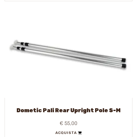
Dometic Pali Rear Upright Pole S-M
€ 55,00
ACQUISTA